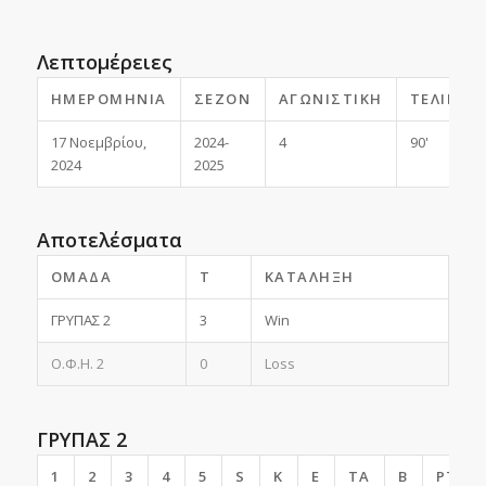
Λεπτομέρειες
ΗΜΕΡΟΜΗΝΊΑ
ΣΕΖΌΝ
ΑΓΩΝΙΣΤΙΚΉ
ΤΕΛΙΚΌ
17 Νοεμβρίου,
2024-
4
90'
2024
2025
Αποτελέσματα
ΟΜΆΔΑ
T
ΚΑΤΆΛΗΞΗ
ΓΡΥΠΑΣ 2
3
Win
Ο.Φ.Η. 2
0
Loss
ΓΡΥΠΑΣ 2
1
2
3
4
5
S
K
E
TA
B
PTS