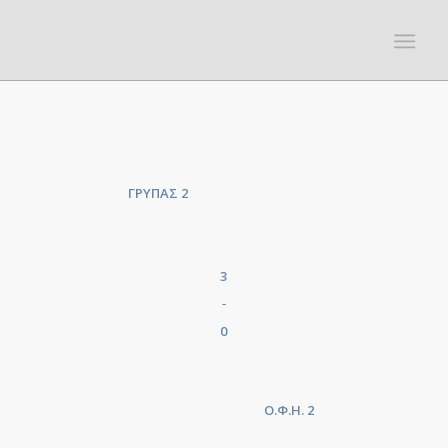
ΓΡΥΠΑΣ 2
3
-
0
Ο.Φ.Η. 2