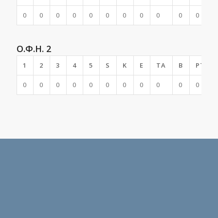
0
0
0
0
0
0
0
0
0
0
0
Ο.Φ.Η. 2
1
2
3
4
5
S
K
E
TA
B
PTS
0
0
0
0
0
0
0
0
0
0
0