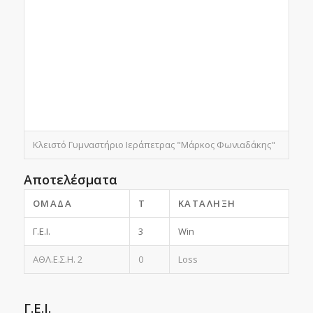
Κλειστό Γυμναστήριο Ιεράπετρας "Μάρκος Φωνιαδάκης"
Αποτελέσματα
ΟΜΆΔΑ
T
ΚΑΤΆΛΗΞΗ
Γ.Ε.Ι.
3
Win
ΑΘΛ.Ε.Σ.Η. 2
0
Loss
Γ.Ε.Ι.