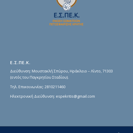
Ε.Σ.ΠΕ.Κ.
Διεύθυνση: Μουστακλή Σπύρου, Ηράκλειο – Λίντο, 71303
(εντός του Παγκρητίου Σταδίου).
Τηλ. Επικοινωνίας:
2810211460
Ηλεκτρονική Διεύθυνση:
espekritis@gmail.com