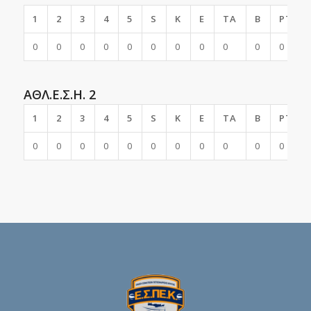
1
2
3
4
5
S
K
E
TA
B
PTS
0
0
0
0
0
0
0
0
0
0
0
ΑΘΛ.Ε.Σ.Η. 2
1
2
3
4
5
S
K
E
TA
B
PTS
0
0
0
0
0
0
0
0
0
0
0