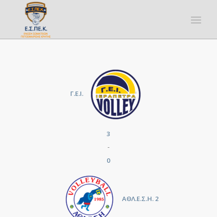
Γ.Ε.Ι.
3
-
0
ΑΘΛ.Ε.Σ.Η. 2