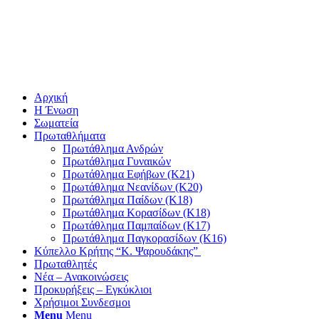
Αρχική
Η Ένωση
Σωματεία
Πρωταθλήματα
Πρωτάθλημα Ανδρών
Πρωτάθλημα Γυναικών
Πρωτάθλημα Εφήβων (Κ21)
Πρωτάθλημα Νεανίδων (Κ20)
Πρωτάθλημα Παίδων (Κ18)
Πρωτάθλημα Κορασίδων (Κ18)
Πρωτάθλημα Παμπαίδων (Κ17)
Πρωτάθλημα Παγκορασίδων (Κ16)
Κύπελλο Κρήτης “Κ. Ψαρουδάκης”
Πρωταθλητές
Νέα – Ανακοινώσεις
Προκυρήξεις – Εγκύκλιοι
Χρήσιμοι Συνδεσμοι
Menu
Menu