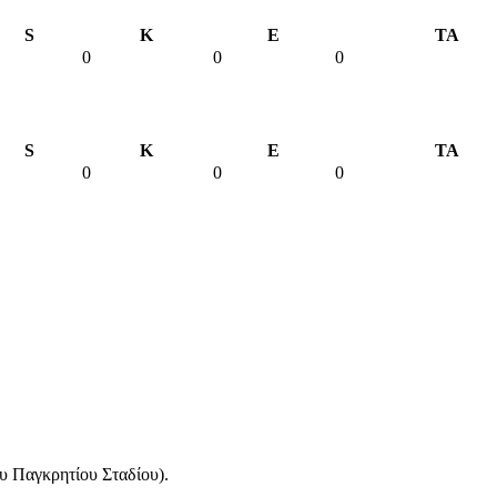
S
K
E
TA
0
0
0
S
K
E
TA
0
0
0
υ Παγκρητίου Σταδίου).