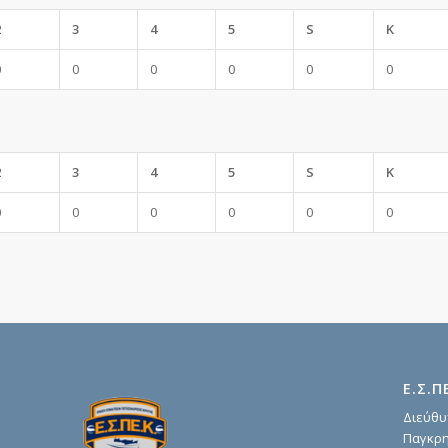
2
3
4
5
S
K
0
0
0
0
0
0
2
3
4
5
S
K
0
0
0
0
0
0
Ε.Σ.Π
Διεύθυ
Παγκρη