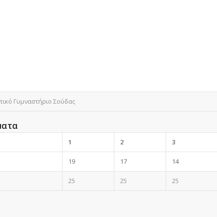
τικό Γυμναστήριο Σούδας
ματα
1
2
3
19
17
14
25
25
25