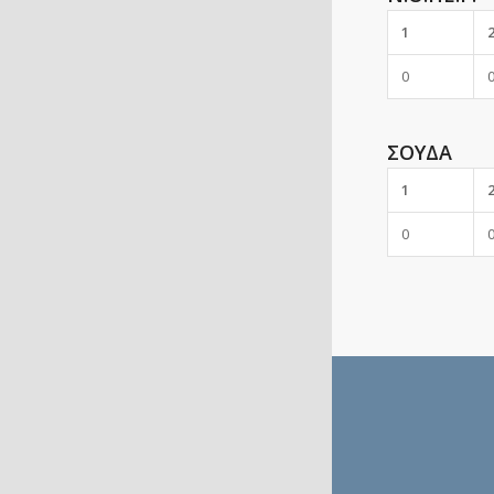
1
0
ΣΟΥΔΑ
1
0