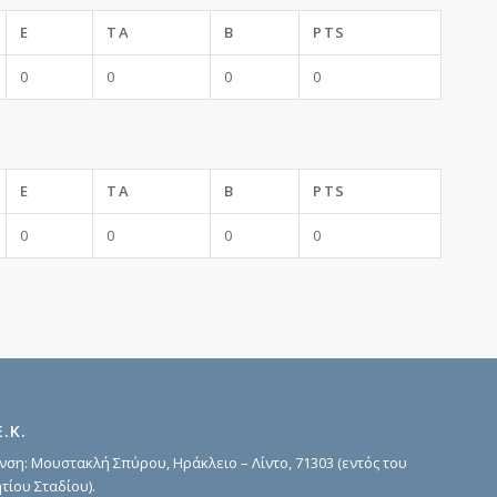
E
TA
B
PTS
0
0
0
0
E
TA
B
PTS
0
0
0
0
Ε.Κ.
νση: Μουστακλή Σπύρου, Ηράκλειο – Λίντο, 71303 (εντός του
τίου Σταδίου).