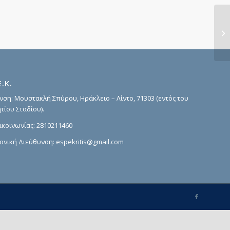
Συ
Ε.Κ.
νση: Μουστακλή Σπύρου, Ηράκλειο – Λίντο, 71303 (εντός του
τίου Σταδίου).
ικοινωνίας:
2810211460
ονική Διεύθυνση:
espekritis@gmail.com