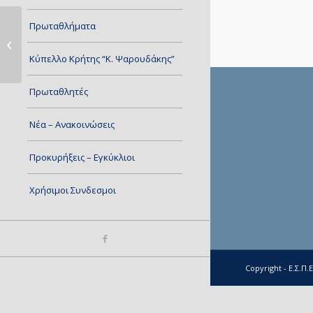
Πρωταθλήματα
Πρόγραμμα και Διαιτητές Αγώνων
18-19-22/ 03/ 202...
Κύπελλο Κρήτης “Κ. Ψαρουδάκης”
Πρωταθλητές
Νέα – Ανακοινώσεις
Προκυρήξεις – Εγκύκλιοι
Χρήσιμοι Συνδεσμοι
Copyright - Ε.Σ.Π.Ε