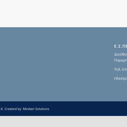
Ε.Σ.Π
Διεύθυ
Παγκρη
Τηλ. Επ
Ηλεκτρ
.Κ.
Created by:
Median Solutions