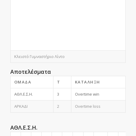
Κλειστό Γυμναστήριο Λίντο
Αποτελέσματα
ΟΜΆΔΑ
T
ΚΑΤΆΛΗΞΗ
ΑΘΛ.Ε.Σ.Η.
3
Overtime win
ΑΡΚΑΔΙ
2
Overtime loss
ΑΘΛ.Ε.Σ.Η.