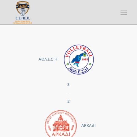
ΑΘΛ.Ε.Σ.Η.
3
-
2
ΑΡΚΑΔΙ