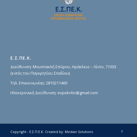
Ε.Σ.ΠΕ.Κ.
Διεύθυνση: Μουστακλή Σπύρου, Ηράκλειο – Λίντο, 71303
(εντός του Παγκρητίου Σταδίου).
Τηλ. Επικοινωνίας:
2810211460
Ηλεκτρονική Διεύθυνση:
espekritis@gmail.com
Copyright - Ε.Σ.Π.Ε.Κ.
Created by:
Median Solutions