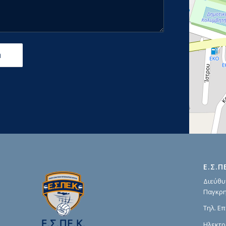
Ε.Σ.Π
Διεύθυ
Παγκρη
Τηλ. Επ
Ηλεκτρ