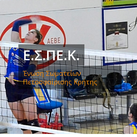
Ε.Σ.ΠΕ.Κ.
Ένωση Σωματείων
Πετοσφαίρισης Κρήτης