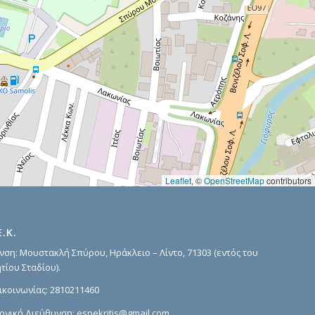
Leaflet
, ©
OpenStreetMap
contributors
Ε.Κ.
νση: Μουστακλή Σπύρου, Ηράκλειο – Λίντο, 71303 (εντός του
τίου Σταδίου).
ικοινωνίας:
2810211460
ονική Διεύθυνση:
espekritis@gmail.com