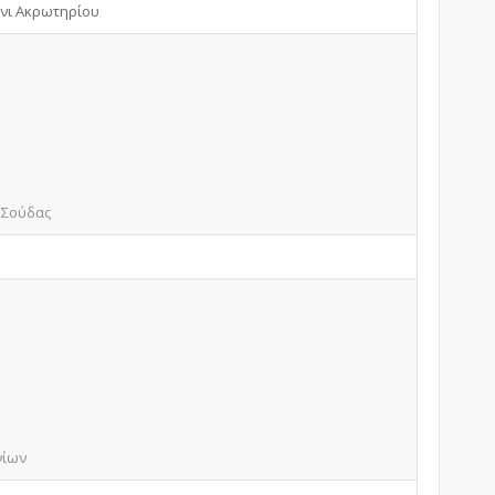
νι Ακρωτηρίου
 Σούδας
νίων