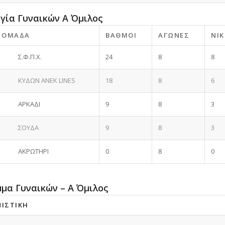
γία Γυναικών Α Όμιλος
ΟΜΆΔΑ
ΒΑΘΜΟΊ
ΑΓΏΝΕΣ
ΝΊΚ
Σ.Φ.Π.Χ.
24
8
8
ΚΥΔΩΝ ANEK LINES
18
8
6
ΑΡΚΑΔΙ
9
8
3
ΣΟΥΔΑ
9
8
3
ΑΚΡΩΤΗΡΙ
0
8
0
μα Γυναικών – Α Όμιλος
ΝΙΣΤΙΚΉ