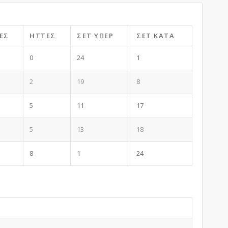
ΕΣ
ΉΤΤΕΣ
ΣΕΤ ΥΠΈΡ
ΣΕΤ ΚΑΤΆ
0
24
1
2
19
8
5
11
17
5
13
18
8
1
24