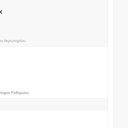
Χ
νι Ακρωτηρίου
στηριο Ρεθύμνου