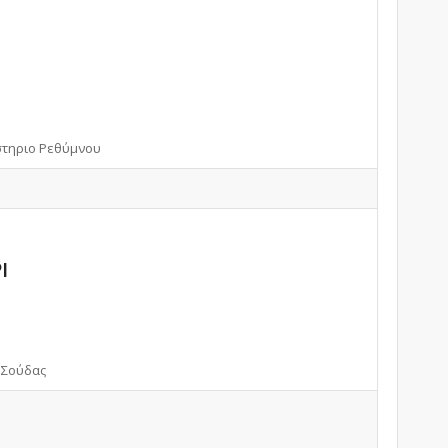
στηριο Ρεθύμνου
Ι
 Σούδας