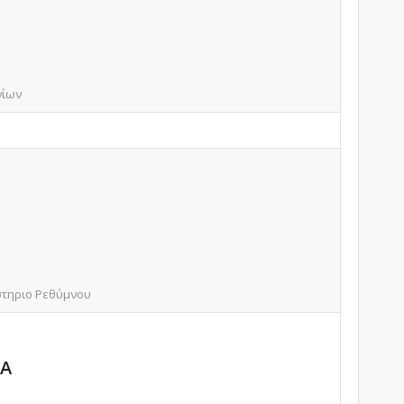
νίων
στηριο Ρεθύμνου
ΔΑ