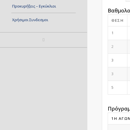
Προκυρήξεις – Εγκύκλιοι
Βαθμολο
Χρήσιμοι Συνδεσμοι
ΘΈΣΗ
1
2
3
3
5
Πρόγραμ
1Η ΑΓΩ