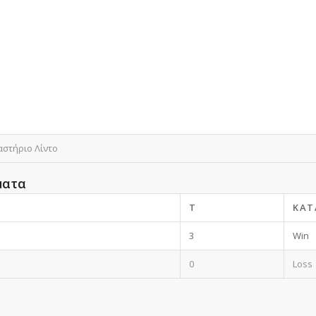
αστήριο Λίντο
ματα
T
ΚΑΤ
3
Win
0
Loss