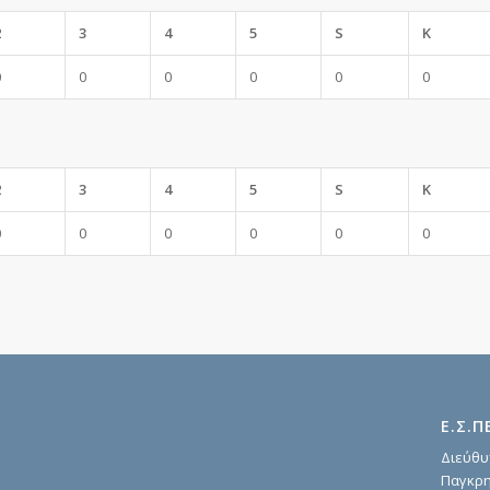
2
3
4
5
S
K
0
0
0
0
0
0
2
3
4
5
S
K
0
0
0
0
0
0
Ε.Σ.Π
Διεύθυ
Παγκρη