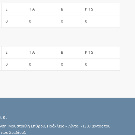
E
TA
B
PTS
0
0
0
0
E
TA
B
PTS
0
0
0
0
Ε.Κ.
νση: Μουστακλή Σπύρου, Ηράκλειο – Λίντο, 71303 (εντός του
τίου Σταδίου).