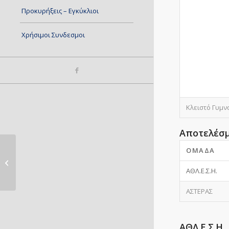
Προκυρήξεις – Εγκύκλιοι
Χρήσιμοι Συνδεσμοι
Κλειστό Γυμν
Αποτελέσ
ΟΜΆΔΑ
ΑΝΕΜΟΣ – ΑΡΚΑΔΙ
ΑΘΛ.Ε.Σ.Η.
ΑΣΤΕΡΑΣ
ΑΘΛ.Ε.Σ.Η.