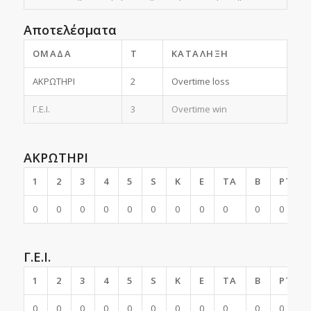
Αποτελέσματα
ΟΜΆΔΑ
T
ΚΑΤΆΛΗΞΗ
ΑΚΡΩΤΗΡΙ
2
Overtime loss
Γ.Ε.Ι.
3
Overtime win
ΑΚΡΩΤΗΡΙ
1
2
3
4
5
S
K
E
TA
B
PTS
0
0
0
0
0
0
0
0
0
0
0
Γ.Ε.Ι.
1
2
3
4
5
S
K
E
TA
B
PTS
0
0
0
0
0
0
0
0
0
0
0