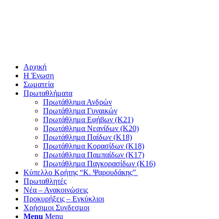
Αρχική
Η Ένωση
Σωματεία
Πρωταθλήματα
Πρωτάθλημα Ανδρών
Πρωτάθλημα Γυναικών
Πρωτάθλημα Εφήβων (Κ21)
Πρωτάθλημα Νεανίδων (Κ20)
Πρωτάθλημα Παίδων (Κ18)
Πρωτάθλημα Κορασίδων (Κ18)
Πρωτάθλημα Παμπαίδων (Κ17)
Πρωτάθλημα Παγκορασίδων (Κ16)
Κύπελλο Κρήτης “Κ. Ψαρουδάκης”
Πρωταθλητές
Νέα – Ανακοινώσεις
Προκυρήξεις – Εγκύκλιοι
Χρήσιμοι Συνδεσμοι
Menu
Menu