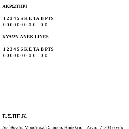
ΑΚΡΩΤΗΡΙ
1
2
3
4
5
S
K
E
TA
B
PTS
0
0
0
0
0
0
0
0
0
0
0
ΚΥΔΩΝ ANEK LINES
1
2
3
4
5
S
K
E
TA
B
PTS
0
0
0
0
0
0
0
0
0
0
0
Ε.Σ.ΠΕ.Κ.
Διεύθυνση: Μουστακλή Σπύρου, Ηράκλειο – Λίντο, 71303 (εντός