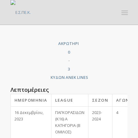
ΑΚΡΩΤΗΡΙ
0
-
3
ΚΥΔΩΝ ANEK LINES
Λεπτομέρειες
ΗΜΕΡΟΜΗΝΊΑ
LEAGUE
ΣΕΖΌΝ
ΑΓΩΝΙΣΤ
16 Δεκεμβρίου,
ΠΑΓΚΟΡΑΣΙΔΩΝ
2023-
4
2023
(Κ16) Α
2024
ΚΑΤΗΓΟΡΙΑ (Β
ΟΜΙΛΟΣ)