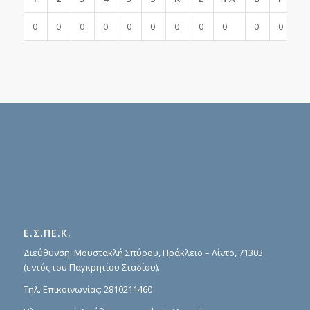
0
0
0
0
0
0
0
0
0
0
0
Ε.Σ.ΠΕ.Κ.
Διεύθυνση: Μουστακλή Σπύρου, Ηράκλειο – Λίντο, 71303
(εντός του Παγκρητίου Σταδίου).
Τηλ. Επικοινωνίας:
2810211460