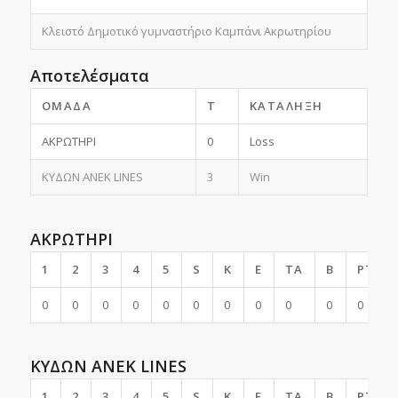
Κλειστό Δημοτικό γυμναστήριο Καμπάνι Ακρωτηρίου
Αποτελέσματα
ΟΜΆΔΑ
T
ΚΑΤΆΛΗΞΗ
ΑΚΡΩΤΗΡΙ
0
Loss
ΚΥΔΩΝ ANEK LINES
3
Win
ΑΚΡΩΤΗΡΙ
1
2
3
4
5
S
K
E
TA
B
PTS
0
0
0
0
0
0
0
0
0
0
0
ΚΥΔΩΝ ANEK LINES
1
2
3
4
5
S
K
E
TA
B
PTS