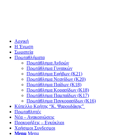
Αρχική
Η Ένωση
Σωματεία
Πρωταθλήματα
Πρωτάθλημα Ανδρών
Πρωτάθλημα Γυναικών
Πρωτάθλημα Εφήβων (Κ21)
Πρωτάθλημα Νεανίδων (Κ20)
Πρωτάθλημα Παίδων (Κ18)
Πρωτάθλημα Κορασίδων (Κ18)
Πρωτάθλημα Παμπαίδων (Κ17)
Πρωτάθλημα Παγκορασίδων (Κ16)
Κύπελλο Κρήτης “Κ. Ψαρουδάκης”
Πρωταθλητές
Νέα – Ανακοινώσεις
Προκυρήξεις – Εγκύκλιοι
Χρήσιμοι Συνδεσμοι
Menu
Menu