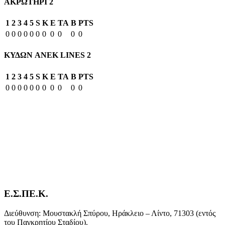
ΑΚΡΩΤΗΡΙ 2
1
2
3
4
5
S
K
E
TA
B
PTS
0
0
0
0
0
0
0
0
0
0
0
ΚΥΔΩΝ ANEK LINES 2
1
2
3
4
5
S
K
E
TA
B
PTS
0
0
0
0
0
0
0
0
0
0
0
Ε.Σ.ΠΕ.Κ.
Διεύθυνση: Μουστακλή Σπύρου, Ηράκλειο – Λίντο, 71303 (εντός
του Παγκρητίου Σταδίου).