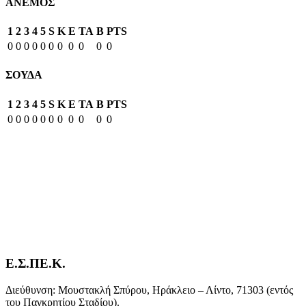
ΑΝΕΜΟΣ
1
2
3
4
5
S
K
E
TA
B
PTS
0
0
0
0
0
0
0
0
0
0
0
ΣΟΥΔΑ
1
2
3
4
5
S
K
E
TA
B
PTS
0
0
0
0
0
0
0
0
0
0
0
Ε.Σ.ΠΕ.Κ.
Διεύθυνση: Μουστακλή Σπύρου, Ηράκλειο – Λίντο, 71303 (εντός
του Παγκρητίου Σταδίου).