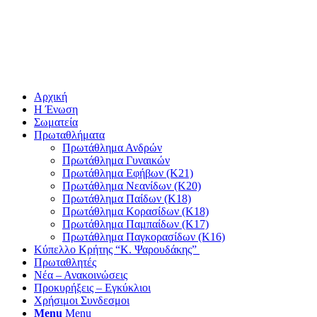
Αρχική
Η Ένωση
Σωματεία
Πρωταθλήματα
Πρωτάθλημα Ανδρών
Πρωτάθλημα Γυναικών
Πρωτάθλημα Εφήβων (Κ21)
Πρωτάθλημα Νεανίδων (Κ20)
Πρωτάθλημα Παίδων (Κ18)
Πρωτάθλημα Κορασίδων (Κ18)
Πρωτάθλημα Παμπαίδων (Κ17)
Πρωτάθλημα Παγκορασίδων (Κ16)
Κύπελλο Κρήτης “Κ. Ψαρουδάκης”
Πρωταθλητές
Νέα – Ανακοινώσεις
Προκυρήξεις – Εγκύκλιοι
Χρήσιμοι Συνδεσμοι
Menu
Menu