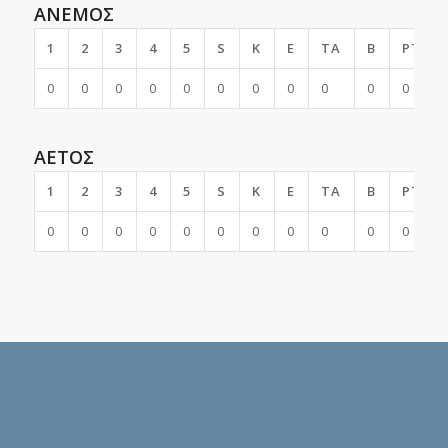
ΑΝΕΜΟΣ
1
2
3
4
5
S
K
E
TA
B
PTS
0
0
0
0
0
0
0
0
0
0
0
ΑΕΤΟΣ
1
2
3
4
5
S
K
E
TA
B
PTS
0
0
0
0
0
0
0
0
0
0
0