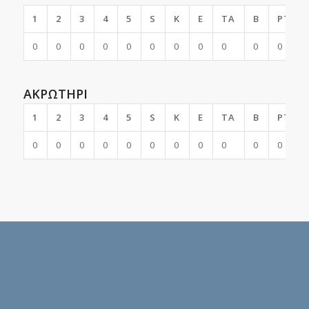
1
2
3
4
5
S
K
E
TA
B
PTS
0
0
0
0
0
0
0
0
0
0
0
ΑΚΡΩΤΗΡΙ
1
2
3
4
5
S
K
E
TA
B
PTS
0
0
0
0
0
0
0
0
0
0
0