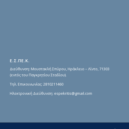
Ε.Σ.ΠΕ.Κ.
Διεύθυνση: Μουστακλή Σπύρου, Ηράκλειο – Λίντο, 71303
(εντός του Παγκρητίου Σταδίου).
Τηλ. Επικοινωνίας:
2810211460
Ηλεκτρονική Διεύθυνση:
espekritis@gmail.com