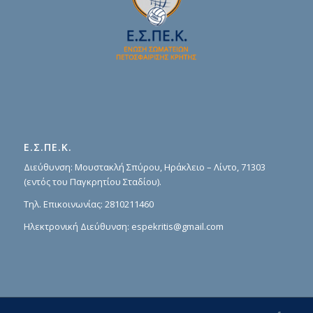
Ε.Σ.ΠΕ.Κ.
Διεύθυνση: Μουστακλή Σπύρου, Ηράκλειο – Λίντο, 71303
(εντός του Παγκρητίου Σταδίου).
Τηλ. Επικοινωνίας:
2810211460
Ηλεκτρονική Διεύθυνση:
espekritis@gmail.com