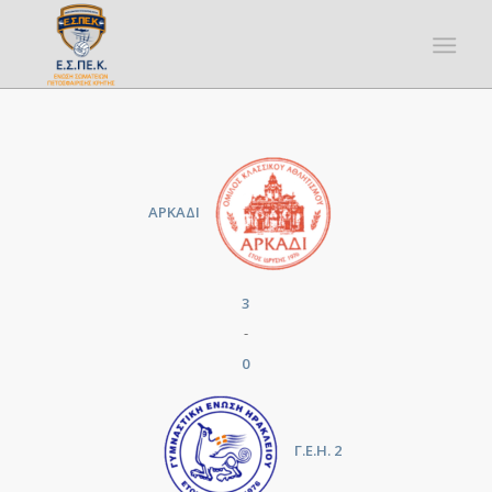
ΑΡΚΑΔΙ
3
-
0
Γ.Ε.Η. 2