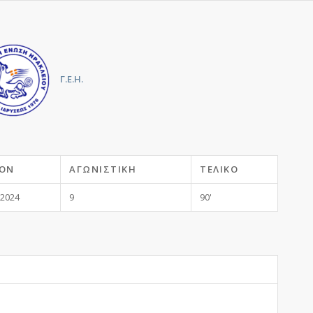
Γ.Ε.Η.
ΌΝ
ΑΓΩΝΙΣΤΙΚΉ
ΤΕΛΙΚΌ
-2024
9
90'