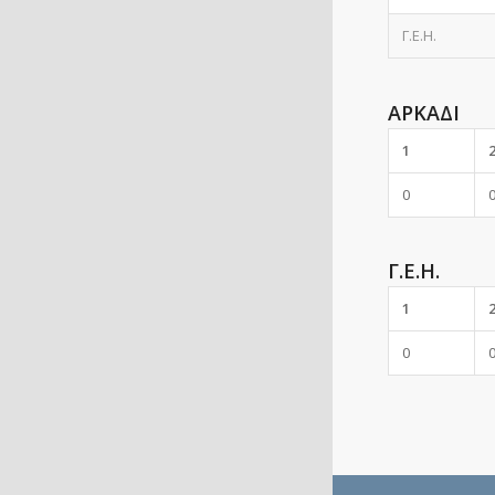
Γ.Ε.Η.
ΑΡΚΑΔΙ
1
0
Γ.Ε.Η.
1
0