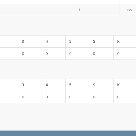
1
Loss
2
3
4
5
S
K
0
0
0
0
0
0
2
3
4
5
S
K
0
0
0
0
0
0