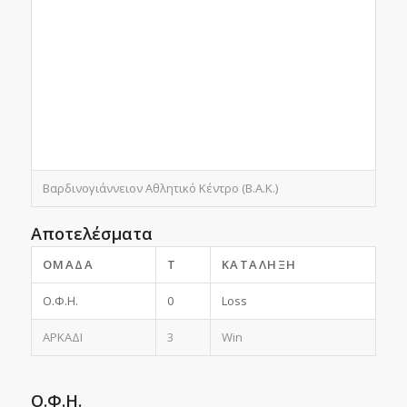
Βαρδινογιάννειον Αθλητικό Κέντρο (Β.Α.Κ.)
Αποτελέσματα
ΟΜΆΔΑ
T
ΚΑΤΆΛΗΞΗ
Ο.Φ.Η.
0
Loss
ΑΡΚΑΔΙ
3
Win
Ο.Φ.Η.