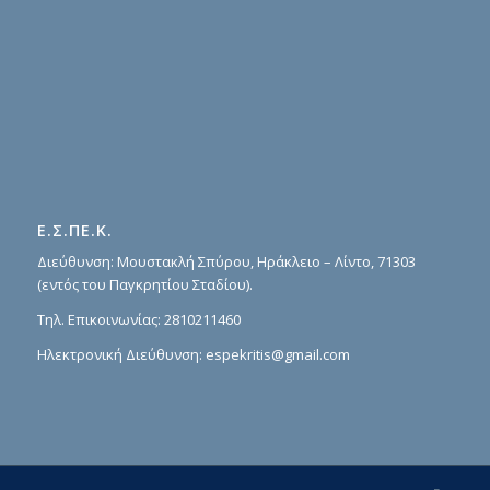
Ε.Σ.ΠΕ.Κ.
Διεύθυνση: Μουστακλή Σπύρου, Ηράκλειο – Λίντο, 71303
(εντός του Παγκρητίου Σταδίου).
Τηλ. Επικοινωνίας:
2810211460
Ηλεκτρονική Διεύθυνση:
espekritis@gmail.com