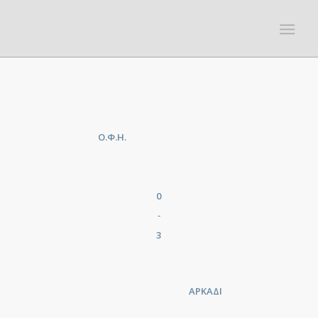
Ο.Φ.Η.
0
-
3
ΑΡΚΑΔΙ