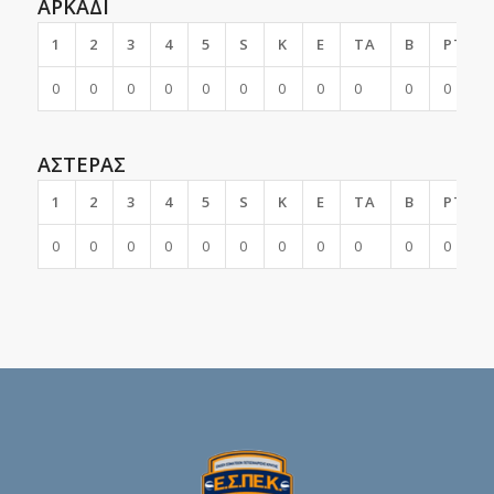
ΑΡΚΑΔΙ
1
2
3
4
5
S
K
E
TA
B
PTS
0
0
0
0
0
0
0
0
0
0
0
ΑΣΤΕΡΑΣ
1
2
3
4
5
S
K
E
TA
B
PTS
0
0
0
0
0
0
0
0
0
0
0