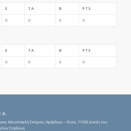
E
TA
B
PTS
0
0
0
0
E
TA
B
PTS
0
0
0
0
Ε.Κ.
νση: Μουστακλή Σπύρου, Ηράκλειο – Λίντο, 71303 (εντός του
τίου Σταδίου).