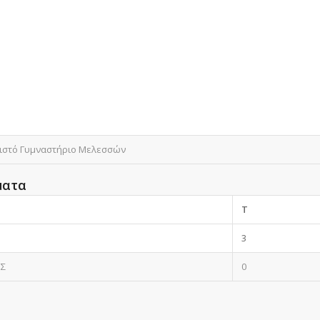
ειστό Γυμναστήριο Μελεσσών
ματα
T
3
ΟΣ
0