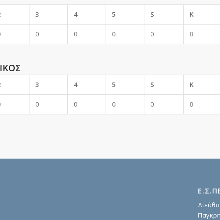
2
3
4
5
S
K
0
0
0
0
0
0
ΙΚΟΣ
2
3
4
5
S
K
0
0
0
0
0
0
Ε.Σ.Π
Διεύθυ
Παγκρη