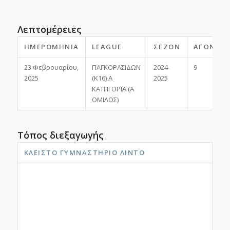
Λεπτομέρειες
ΗΜΕΡΟΜΗΝΊΑ
LEAGUE
ΣΕΖΌΝ
ΑΓΩΝΙΣΤ
23 Φεβρουαρίου,
ΠΑΓΚΟΡΑΣΙΔΩΝ
2024-
9
2025
(Κ16) Α
2025
ΚΑΤΗΓΟΡΙΑ (Α
ΟΜΙΛΟΣ)
Τόπος διεξαγωγής
ΚΛΕΙΣΤΌ ΓΥΜΝΑΣΤΉΡΙΟ ΛΊΝΤΟ