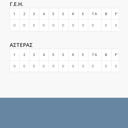
Γ.Ε.Η.
1
2
3
4
5
S
K
E
TA
B
PTS
0
0
0
0
0
0
0
0
0
0
0
ΑΣΤΕΡΑΣ
1
2
3
4
5
S
K
E
TA
B
PTS
0
0
0
0
0
0
0
0
0
0
0