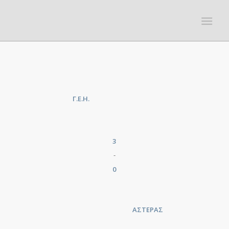
Γ.Ε.Η.
3
-
0
ΑΣΤΕΡΑΣ