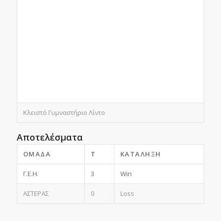
Κλειστό Γυμναστήριο Λίντο
Αποτελέσματα
ΟΜΆΔΑ
T
ΚΑΤΆΛΗΞΗ
Γ.Ε.Η.
3
Win
ΑΣΤΕΡΑΣ
0
Loss