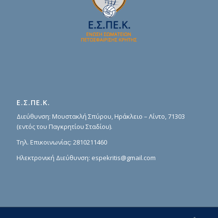
Ε.Σ.ΠΕ.Κ.
Διεύθυνση: Μουστακλή Σπύρου, Ηράκλειο – Λίντο, 71303
(εντός του Παγκρητίου Σταδίου).
Τηλ. Επικοινωνίας:
2810211460
Ηλεκτρονική Διεύθυνση:
espekritis@gmail.com