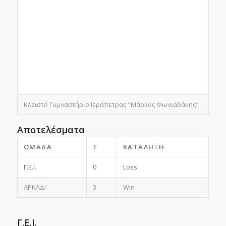
Κλειστό Γυμναστήριο Ιεράπετρας "Μάρκος Φωνιαδάκης"
Αποτελέσματα
ΟΜΆΔΑ
T
ΚΑΤΆΛΗΞΗ
Γ.Ε.Ι.
0
Loss
ΑΡΚΑΔΙ
3
Win
Γ.Ε.Ι.