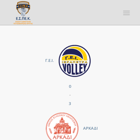
Γ.Ε.Ι.
0
-
3
ΑΡΚΑΔΙ