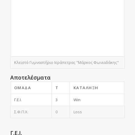
Κλειστό Γυμναστήριο Ιεράπετρας "Μάρκος Φωνιαδάκης"
Αποτελέσματα
ΟΜΆΔΑ
T
ΚΑΤΆΛΗΞΗ
Γ.Ε.Ι.
3
Win
Σ.Φ.Π.Χ.
0
Loss
Γ.Ε.Ι.