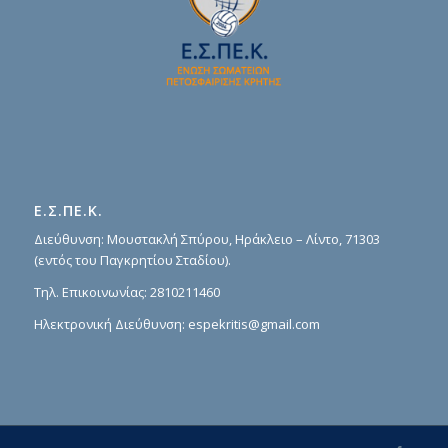
Ε.Σ.ΠΕ.Κ.
Διεύθυνση: Μουστακλή Σπύρου, Ηράκλειο – Λίντο, 71303
(εντός του Παγκρητίου Σταδίου).
Τηλ. Επικοινωνίας:
2810211460
Ηλεκτρονική Διεύθυνση:
espekritis@gmail.com