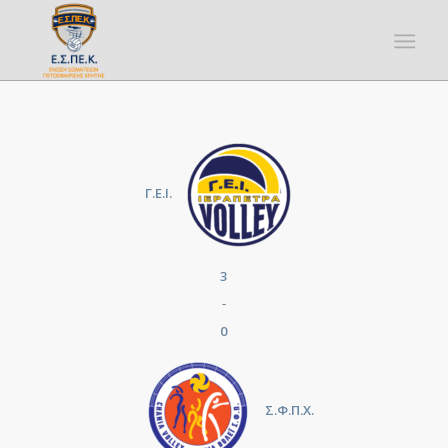
Γ.Ε.Ι.
3
-
0
Σ.Φ.Π.Χ.