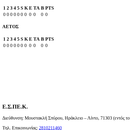
1
2
3
4
5
S
K
E
TA
B
PTS
0
0
0
0
0
0
0
0
0
0
0
ΑΕΤΟΣ
1
2
3
4
5
S
K
E
TA
B
PTS
0
0
0
0
0
0
0
0
0
0
0
Ε.Σ.ΠΕ.Κ.
Διεύθυνση: Μουστακλή Σπύρου, Ηράκλειο – Λίντο, 71303 (εντός το
Τηλ. Επικοινωνίας:
2810211460