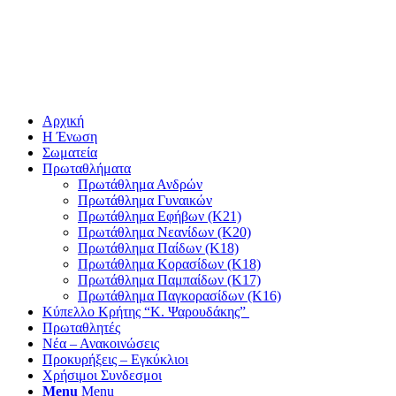
Αρχική
Η Ένωση
Σωματεία
Πρωταθλήματα
Πρωτάθλημα Ανδρών
Πρωτάθλημα Γυναικών
Πρωτάθλημα Εφήβων (Κ21)
Πρωτάθλημα Νεανίδων (Κ20)
Πρωτάθλημα Παίδων (Κ18)
Πρωτάθλημα Κορασίδων (Κ18)
Πρωτάθλημα Παμπαίδων (Κ17)
Πρωτάθλημα Παγκορασίδων (Κ16)
Κύπελλο Κρήτης “Κ. Ψαρουδάκης”
Πρωταθλητές
Νέα – Ανακοινώσεις
Προκυρήξεις – Εγκύκλιοι
Χρήσιμοι Συνδεσμοι
Menu
Menu