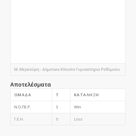
Μ. Μερκούρη - Δημοτικο Κλειστο Γυμναστηριο Ρεθύμνου
Αποτελέσματα
ΟΜΆΔΑ
T
ΚΑΤΆΛΗΞΗ
Ν.Ο.ΠΕ.Ρ.
3
Win
Γ.Ε.Η.
0
Loss