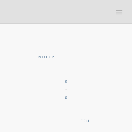
Ν.Ο.ΠΕ.Ρ.
3
-
0
Γ.Ε.Η.