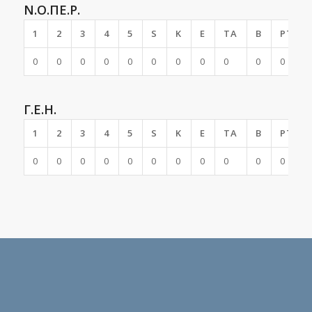
Ν.Ο.ΠΕ.Ρ.
1
2
3
4
5
S
K
E
TA
B
PTS
0
0
0
0
0
0
0
0
0
0
0
Γ.Ε.Η.
1
2
3
4
5
S
K
E
TA
B
PTS
0
0
0
0
0
0
0
0
0
0
0