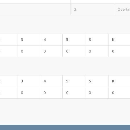
2
Overti
2
3
4
5
S
K
0
0
0
0
0
0
2
3
4
5
S
K
0
0
0
0
0
0