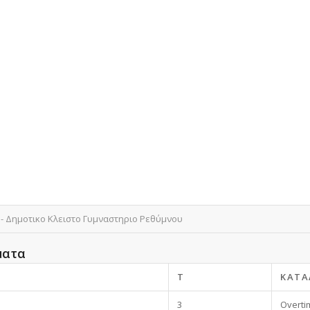
- Δημοτικο Κλειστο Γυμναστηριο Ρεθύμνου
ματα
T
ΚΑΤΆ
3
Overti