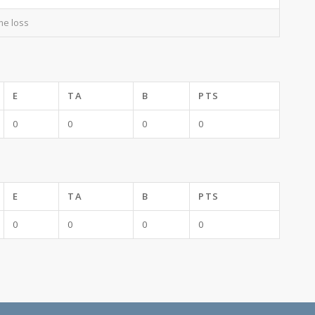
me loss
E
TA
B
PTS
0
0
0
0
E
TA
B
PTS
0
0
0
0