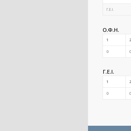
Γ.Ε.Ι.
Ο.Φ.Η.
1
0
Γ.Ε.Ι.
1
0