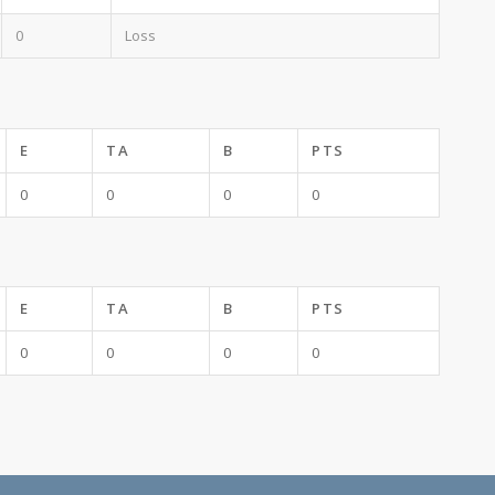
0
Loss
E
TA
B
PTS
0
0
0
0
E
TA
B
PTS
0
0
0
0