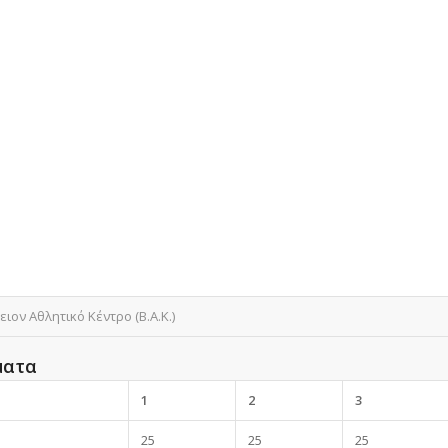
ιον Αθλητικό Κέντρο (Β.Α.Κ.)
ματα
1
2
3
25
25
25