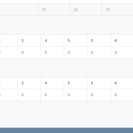
15
22
13
2
3
4
5
S
K
0
0
0
0
0
0
2
3
4
5
S
K
0
0
0
0
0
0