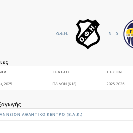
Ο.Φ.Η.
3
-
0
ιες
ΝΊΑ
LEAGUE
ΣΕΖΌΝ
υ, 2025
ΠΑΙΔΩΝ (Κ18)
2025-2026
ξαγωγής
ΆΝΝΕΙΟΝ ΑΘΛΗΤΙΚΌ ΚΈΝΤΡΟ (Β.Α.Κ.)