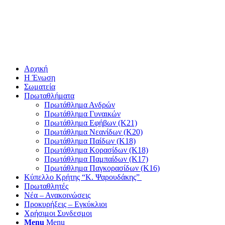
Αρχική
Η Ένωση
Σωματεία
Πρωταθλήματα
Πρωτάθλημα Ανδρών
Πρωτάθλημα Γυναικών
Πρωτάθλημα Εφήβων (Κ21)
Πρωτάθλημα Νεανίδων (Κ20)
Πρωτάθλημα Παίδων (Κ18)
Πρωτάθλημα Κορασίδων (Κ18)
Πρωτάθλημα Παμπαίδων (Κ17)
Πρωτάθλημα Παγκορασίδων (Κ16)
Κύπελλο Κρήτης “Κ. Ψαρουδάκης”
Πρωταθλητές
Νέα – Ανακοινώσεις
Προκυρήξεις – Εγκύκλιοι
Χρήσιμοι Συνδεσμοι
Menu
Menu