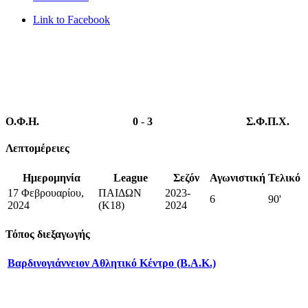
Link to Facebook
Ο.Φ.Η.
0
-
3
Σ.Φ.Π.Χ.
Λεπτομέρειες
Ημερομηνία
League
Σεζόν
Αγωνιστική
Τελικό
17 Φεβρουαρίου,
ΠΑΙΔΩΝ
2023-
6
90'
2024
(Κ18)
2024
Τόπος διεξαγωγής
Βαρδινογιάννειον Αθλητικό Κέντρο (Β.Α.Κ.)