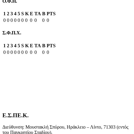
Ο.Φ.Η.
1
2
3
4
5
S
K
E
TA
B
PTS
0
0
0
0
0
0
0
0
0
0
0
Σ.Φ.Π.Χ.
1
2
3
4
5
S
K
E
TA
B
PTS
0
0
0
0
0
0
0
0
0
0
0
Ε.Σ.ΠΕ.Κ.
Διεύθυνση: Μουστακλή Σπύρου, Ηράκλειο – Λίντο, 71303 (εντός
του Παγκρητίου Σταδίου).