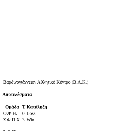
Βαρδινογιάννειον Αθλητικό Κέντρο (Β.Α.Κ.)
Αποτελέσματα
Ομάδα
T
Κατάληξη
Ο.Φ.Η.
0
Loss
Σ.Φ.Π.Χ.
3
Win