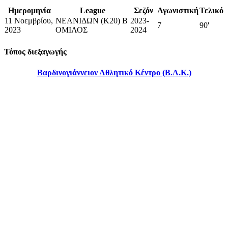
Ημερομηνία
League
Σεζόν
Αγωνιστική
Τελικό
11 Νοεμβρίου,
ΝΕΑΝΙΔΩΝ (K20) Β
2023-
7
90'
2023
ΟΜΙΛΟΣ
2024
Τόπος διεξαγωγής
Βαρδινογιάννειον Αθλητικό Κέντρο (Β.Α.Κ.)