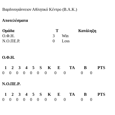
Βαρδινογιάννειον Αθλητικό Κέντρο (Β.Α.Κ.)
Αποτελέσματα
Ομάδα
T
Κατάληξη
Ο.Φ.Η.
3
Win
Ν.Ο.ΠΕ.Ρ.
0
Loss
Ο.Φ.Η.
1
2
3
4
5
S
K
E
TA
B
PTS
0
0
0
0
0
0
0
0
0
0
0
Ν.Ο.ΠΕ.Ρ.
1
2
3
4
5
S
K
E
TA
B
PTS
0
0
0
0
0
0
0
0
0
0
0