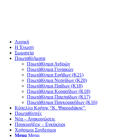
Αρχική
Η Ένωση
Σωματεία
Πρωταθλήματα
Πρωτάθλημα Ανδρών
Πρωτάθλημα Γυναικών
Πρωτάθλημα Εφήβων (Κ21)
Πρωτάθλημα Νεανίδων (Κ20)
Πρωτάθλημα Παίδων (Κ18)
Πρωτάθλημα Κορασίδων (Κ18)
Πρωτάθλημα Παμπαίδων (Κ17)
Πρωτάθλημα Παγκορασίδων (Κ16)
Κύπελλο Κρήτης “Κ. Ψαρουδάκης”
Πρωταθλητές
Νέα – Ανακοινώσεις
Προκυρήξεις – Εγκύκλιοι
Χρήσιμοι Συνδεσμοι
Menu
Menu