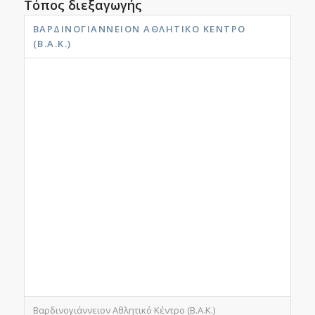
Τόπος διεξαγωγής
ΒΑΡΔΙΝΟΓΙΆΝΝΕΙΟΝ ΑΘΛΗΤΙΚΌ ΚΈΝΤΡΟ
(Β.Α.Κ.)
Βαρδινογιάννειον Αθλητικό Κέντρο (Β.Α.Κ.)