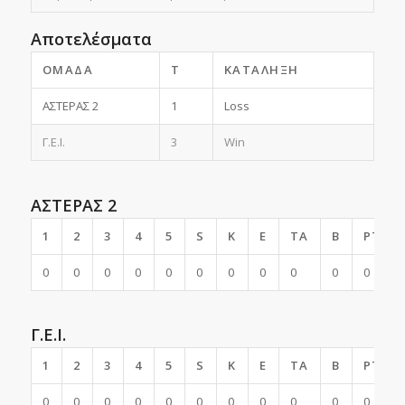
Αποτελέσματα
ΟΜΆΔΑ
T
ΚΑΤΆΛΗΞΗ
ΑΣΤΕΡΑΣ 2
1
Loss
Γ.Ε.Ι.
3
Win
ΑΣΤΕΡΑΣ 2
1
2
3
4
5
S
K
E
TA
B
PTS
0
0
0
0
0
0
0
0
0
0
0
Γ.Ε.Ι.
1
2
3
4
5
S
K
E
TA
B
PTS
0
0
0
0
0
0
0
0
0
0
0