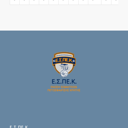
Ε.Σ.ΠΕ.Κ.