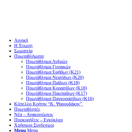
Αρχική
Η Ένωση
Σωματεία
Πρωταθλήματα
Πρωτάθλημα Ανδρών
Πρωτάθλημα Γυναικών
Πρωτάθλημα Εφήβων (Κ21)
Πρωτάθλημα Νεανίδων (Κ20)
Πρωτάθλημα Παίδων (Κ18)
Πρωτάθλημα Κορασίδων (Κ18)
Πρωτάθλημα Παμπαίδων (Κ17)
Πρωτάθλημα Παγκορασίδων (Κ16)
Κύπελλο Κρήτης “Κ. Ψαρουδάκης”
Πρωταθλητές
Νέα – Ανακοινώσεις
Προκυρήξεις – Εγκύκλιοι
Χρήσιμοι Συνδεσμοι
Menu
Menu