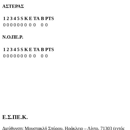
ΑΣΤΕΡΑΣ
1
2
3
4
5
S
K
E
TA
B
PTS
0
0
0
0
0
0
0
0
0
0
0
Ν.Ο.ΠΕ.Ρ.
1
2
3
4
5
S
K
E
TA
B
PTS
0
0
0
0
0
0
0
0
0
0
0
Ε.Σ.ΠΕ.Κ.
Διεύθυνση: Μουστακλή Σπύρου, Ηράκλειο – Λίντο, 71303 (εντός