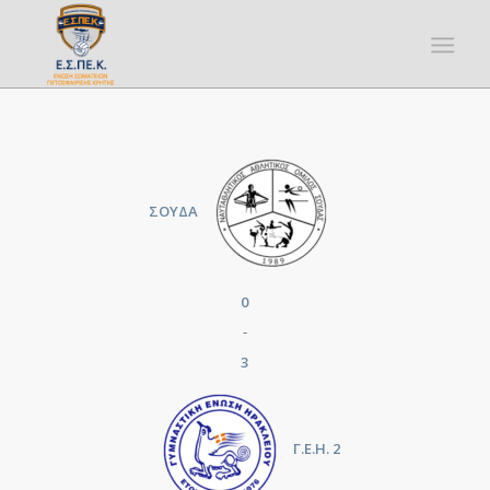
ΣΟΥΔΑ
0
-
3
Γ.Ε.Η. 2