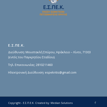
Ε.Σ.ΠΕ.Κ.
Διεύθυνση: Μουστακλή Σπύρου, Ηράκλειο – Λίντο, 71303
(εντός του Παγκρητίου Σταδίου).
Τηλ. Επικοινωνίας:
2810211460
Ηλεκτρονική Διεύθυνση:
espekritis@gmail.com
Copyright - Ε.Σ.Π.Ε.Κ.
Created by:
Median Solutions