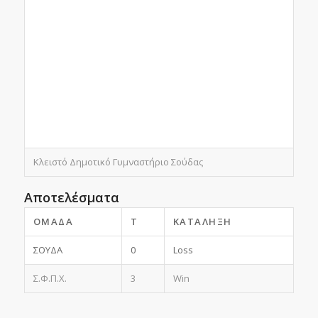
Κλειστό Δημοτικό Γυμναστήριο Σούδας
Αποτελέσματα
ΟΜΆΔΑ
T
ΚΑΤΆΛΗΞΗ
ΣΟΥΔΑ
0
Loss
Σ.Φ.Π.Χ.
3
Win