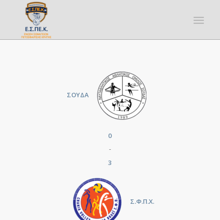
ΣΟΥΔΑ
0
-
3
Σ.Φ.Π.Χ.