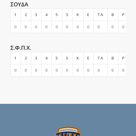
ΣΟΥΔΑ
1
2
3
4
5
S
K
E
TA
B
PTS
0
0
0
0
0
0
0
0
0
0
0
Σ.Φ.Π.Χ.
1
2
3
4
5
S
K
E
TA
B
PTS
0
0
0
0
0
0
0
0
0
0
0