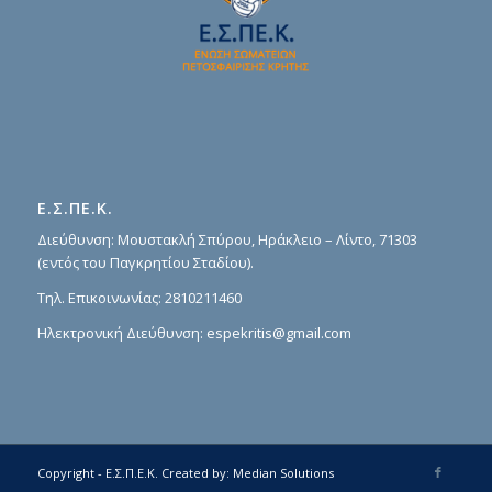
Ε.Σ.ΠΕ.Κ.
Διεύθυνση: Μουστακλή Σπύρου, Ηράκλειο – Λίντο, 71303
(εντός του Παγκρητίου Σταδίου).
Τηλ. Επικοινωνίας:
2810211460
Ηλεκτρονική Διεύθυνση:
espekritis@gmail.com
Copyright - Ε.Σ.Π.Ε.Κ.
Created by:
Median Solutions