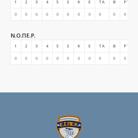
1
2
3
4
5
S
K
E
TA
B
PTS
0
0
0
0
0
0
0
0
0
0
0
Ν.Ο.ΠΕ.Ρ.
1
2
3
4
5
S
K
E
TA
B
PTS
0
0
0
0
0
0
0
0
0
0
0