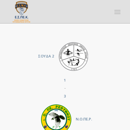
ΣΟΥΔΑ 2
1
-
3
Ν.Ο.ΠΕ.Ρ.