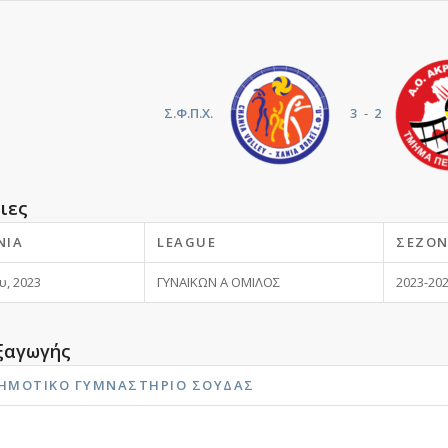
Σ.Φ.Π.Χ.
3
-
2
ιες
ΝΊΑ
LEAGUE
ΣΕΖΌ
υ, 2023
ΓΥΝΑΙΚΩΝ Α ΟΜΙΛΟΣ
2023-20
ξαγωγής
ΔΗΜΟΤΙΚΌ ΓΥΜΝΑΣΤΉΡΙΟ ΣΟΎΔΑΣ