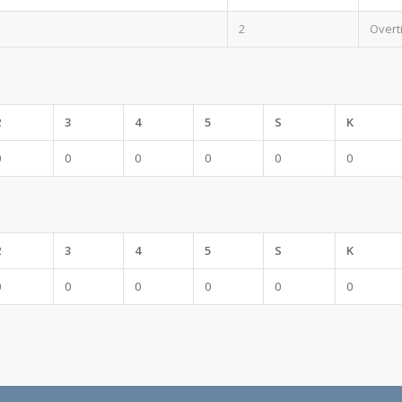
2
Overt
2
3
4
5
S
K
0
0
0
0
0
0
2
3
4
5
S
K
0
0
0
0
0
0