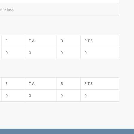
ime loss
E
TA
B
PTS
0
0
0
0
E
TA
B
PTS
0
0
0
0