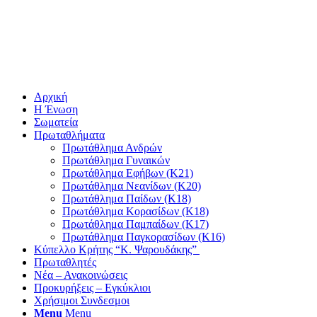
Αρχική
Η Ένωση
Σωματεία
Πρωταθλήματα
Πρωτάθλημα Ανδρών
Πρωτάθλημα Γυναικών
Πρωτάθλημα Εφήβων (Κ21)
Πρωτάθλημα Νεανίδων (Κ20)
Πρωτάθλημα Παίδων (Κ18)
Πρωτάθλημα Κορασίδων (Κ18)
Πρωτάθλημα Παμπαίδων (Κ17)
Πρωτάθλημα Παγκορασίδων (Κ16)
Κύπελλο Κρήτης “Κ. Ψαρουδάκης”
Πρωταθλητές
Νέα – Ανακοινώσεις
Προκυρήξεις – Εγκύκλιοι
Χρήσιμοι Συνδεσμοι
Menu
Menu