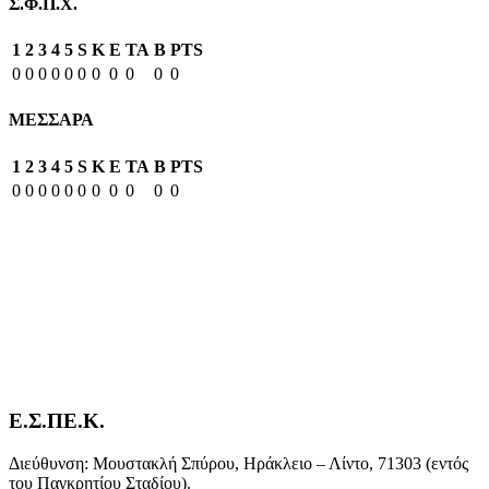
Σ.Φ.Π.Χ.
1
2
3
4
5
S
K
E
TA
B
PTS
0
0
0
0
0
0
0
0
0
0
0
ΜΕΣΣΑΡΑ
1
2
3
4
5
S
K
E
TA
B
PTS
0
0
0
0
0
0
0
0
0
0
0
Ε.Σ.ΠΕ.Κ.
Διεύθυνση: Μουστακλή Σπύρου, Ηράκλειο – Λίντο, 71303 (εντός
του Παγκρητίου Σταδίου).