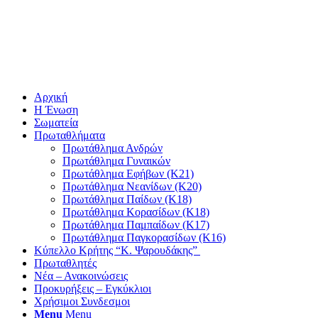
Αρχική
Η Ένωση
Σωματεία
Πρωταθλήματα
Πρωτάθλημα Ανδρών
Πρωτάθλημα Γυναικών
Πρωτάθλημα Εφήβων (Κ21)
Πρωτάθλημα Νεανίδων (Κ20)
Πρωτάθλημα Παίδων (Κ18)
Πρωτάθλημα Κορασίδων (Κ18)
Πρωτάθλημα Παμπαίδων (Κ17)
Πρωτάθλημα Παγκορασίδων (Κ16)
Κύπελλο Κρήτης “Κ. Ψαρουδάκης”
Πρωταθλητές
Νέα – Ανακοινώσεις
Προκυρήξεις – Εγκύκλιοι
Χρήσιμοι Συνδεσμοι
Menu
Menu