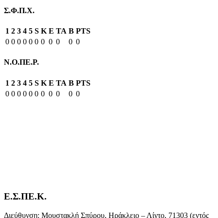
Σ.Φ.Π.Χ.
1
2
3
4
5
S
K
E
TA
B
PTS
0
0
0
0
0
0
0
0
0
0
0
Ν.Ο.ΠΕ.Ρ.
1
2
3
4
5
S
K
E
TA
B
PTS
0
0
0
0
0
0
0
0
0
0
0
Ε.Σ.ΠΕ.Κ.
Διεύθυνση: Μουστακλή Σπύρου, Ηράκλειο – Λίντο, 71303 (εντός