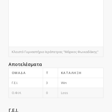
Κλειστό Γυμναστήριο Ιεράπετρας "Μάρκος Φωνιαδάκης"
Αποτελέσματα
ΟΜΆΔΑ
T
ΚΑΤΆΛΗΞΗ
Γ.Ε.Ι.
3
Win
Ο.Φ.Η.
0
Loss
Γ.Ε.Ι.