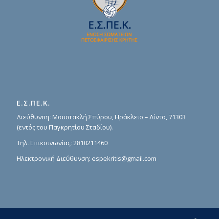
Ε.Σ.ΠΕ.Κ.
Διεύθυνση: Μουστακλή Σπύρου, Ηράκλειο – Λίντο, 71303
(εντός του Παγκρητίου Σταδίου).
Τηλ. Επικοινωνίας:
2810211460
Ηλεκτρονική Διεύθυνση:
espekritis@gmail.com