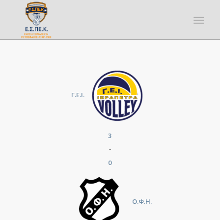
Γ.Ε.Ι.
3
-
0
Ο.Φ.Η.