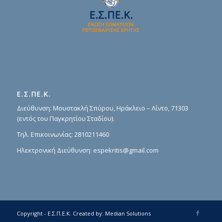
Ε.Σ.ΠΕ.Κ.
Διεύθυνση: Μουστακλή Σπύρου, Ηράκλειο – Λίντο, 71303
(εντός του Παγκρητίου Σταδίου).
Τηλ. Επικοινωνίας:
2810211460
Ηλεκτρονική Διεύθυνση:
espekritis@gmail.com
Copyright - Ε.Σ.Π.Ε.Κ.
Created by:
Median Solutions