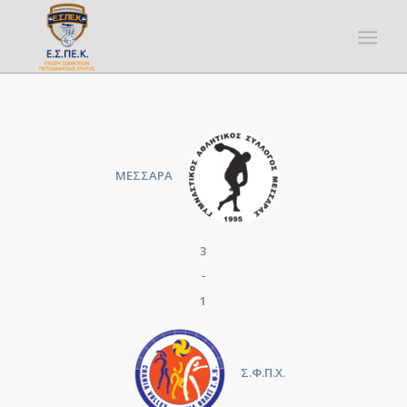
ΜΕΣΣΑΡΑ
3
-
1
Σ.Φ.Π.Χ.