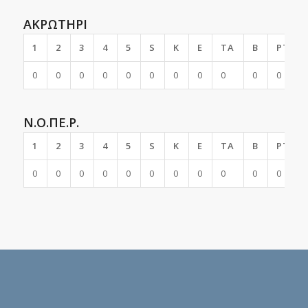
ΑΚΡΩΤΗΡΙ
1
2
3
4
5
S
K
E
TA
B
PTS
0
0
0
0
0
0
0
0
0
0
0
Ν.Ο.ΠΕ.Ρ.
1
2
3
4
5
S
K
E
TA
B
PTS
0
0
0
0
0
0
0
0
0
0
0