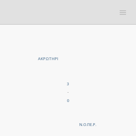
ΑΚΡΩΤΗΡΙ
3
-
0
Ν.Ο.ΠΕ.Ρ.