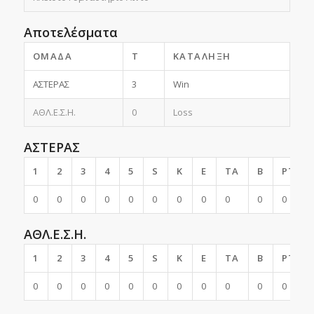
Αποτελέσματα
ΟΜΆΔΑ
T
ΚΑΤΆΛΗΞΗ
ΑΣΤΕΡΑΣ
3
Win
ΑΘΛ.Ε.Σ.Η.
0
Loss
ΑΣΤΕΡΑΣ
1
2
3
4
5
S
K
E
TA
B
PTS
0
0
0
0
0
0
0
0
0
0
0
ΑΘΛ.Ε.Σ.Η.
1
2
3
4
5
S
K
E
TA
B
PTS
0
0
0
0
0
0
0
0
0
0
0