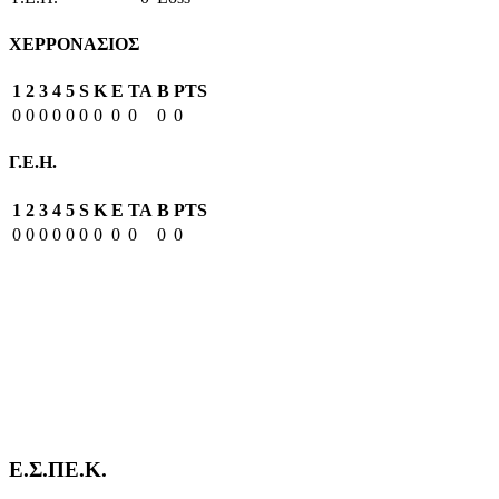
ΧΕΡΡΟΝΑΣΙΟΣ
1
2
3
4
5
S
K
E
TA
B
PTS
0
0
0
0
0
0
0
0
0
0
0
Γ.Ε.Η.
1
2
3
4
5
S
K
E
TA
B
PTS
0
0
0
0
0
0
0
0
0
0
0
Ε.Σ.ΠΕ.Κ.