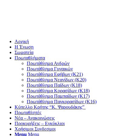
Αρχική
Η Ένωση
Σωματεία
Πρωταθλήματα
Πρωτάθλημα Ανδρών
Πρωτάθλημα Γυναικών
Πρωτάθλημα Εφήβων (Κ21)
Πρωτάθλημα Νεανίδων (Κ20)
Πρωτάθλημα Παίδων (Κ18)
Πρωτάθλημα Κορασίδων (Κ18)
Πρωτάθλημα Παμπαίδων (Κ17)
Πρωτάθλημα Παγκορασίδων (Κ16)
Κύπελλο Κρήτης “Κ. Ψαρουδάκης”
Πρωταθλητές
Νέα – Ανακοινώσεις
Προκυρήξεις – Εγκύκλιοι
Χρήσιμοι Συνδεσμοι
Menu
Menu