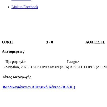
Link to Facebook
Ο.Φ.Η.
3
-
0
ΑΘΛ.Ε.Σ.Η.
Λεπτομέρειες
Ημερομηνία
League
5 Μαρτίου, 2023
ΠΑΓΚΟΡΑΣΙΔΩΝ (Κ16) Α ΚΑΤΗΓΟΡΙΑ (Α ΟΜ
Τόπος διεξαγωγής
Βαρδινογιάννειον Αθλητικό Κέντρο (Β.Α.Κ.)