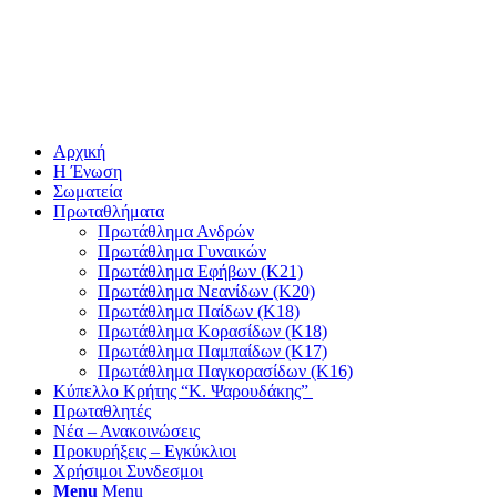
Αρχική
Η Ένωση
Σωματεία
Πρωταθλήματα
Πρωτάθλημα Ανδρών
Πρωτάθλημα Γυναικών
Πρωτάθλημα Εφήβων (Κ21)
Πρωτάθλημα Νεανίδων (Κ20)
Πρωτάθλημα Παίδων (Κ18)
Πρωτάθλημα Κορασίδων (Κ18)
Πρωτάθλημα Παμπαίδων (Κ17)
Πρωτάθλημα Παγκορασίδων (Κ16)
Κύπελλο Κρήτης “Κ. Ψαρουδάκης”
Πρωταθλητές
Νέα – Ανακοινώσεις
Προκυρήξεις – Εγκύκλιοι
Χρήσιμοι Συνδεσμοι
Menu
Menu