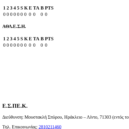
1
2
3
4
5
S
K
E
TA
B
PTS
0
0
0
0
0
0
0
0
0
0
0
ΑΘΛ.Ε.Σ.Η.
1
2
3
4
5
S
K
E
TA
B
PTS
0
0
0
0
0
0
0
0
0
0
0
Ε.Σ.ΠΕ.Κ.
Διεύθυνση: Μουστακλή Σπύρου, Ηράκλειο – Λίντο, 71303 (εντός το
Τηλ. Επικοινωνίας:
2810211460