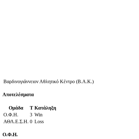
Βαρδινογιάννειον Αθλητικό Κέντρο (Β.Α.Κ.)
Αποτελέσματα
Ομάδα
T
Κατάληξη
Ο.Φ.Η.
3
Win
ΑΘΛ.Ε.Σ.Η.
0
Loss
Ο.Φ.Η.