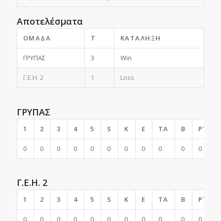
Αποτελέσματα
ΟΜΆΔΑ
T
ΚΑΤΆΛΗΞΗ
ΓΡΥΠΑΣ
3
Win
Γ.Ε.Η. 2
1
Loss
ΓΡΥΠΑΣ
1
2
3
4
5
S
K
E
TA
B
PTS
0
0
0
0
0
0
0
0
0
0
0
Γ.Ε.Η. 2
1
2
3
4
5
S
K
E
TA
B
PTS
0
0
0
0
0
0
0
0
0
0
0