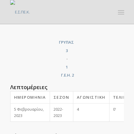
ΓΡΥΠΑΣ
3
-
1
Γ.Ε.Η. 2
Λεπτομέρειες
ΗΜΕΡΟΜΗΝΊΑ
ΣΕΖΌΝ
ΑΓΩΝΙΣΤΙΚΉ
ΤΕΛΙΚΌ
5 Φεβρουαρίου,
2022-
4
0'
2023
2023