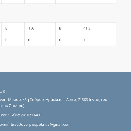
E
TA
B
PTS
0
0
0
0
Ε.Κ.
νση: Μουστακλή Σπύρου, Ηράκλειο – Λίντο, 71303 (εντός του
τίου Σταδίου).
ικοινωνίας:
2810211460
ονική Διεύθυνση:
espekritis@gmail.com