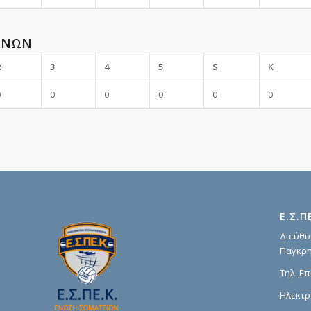
ΡΝΩΝ
2
3
4
5
S
K
0
0
0
0
0
0
Ε.Σ.Π
Διεύθυ
Παγκρη
Τηλ. Επ
Ηλεκτρ