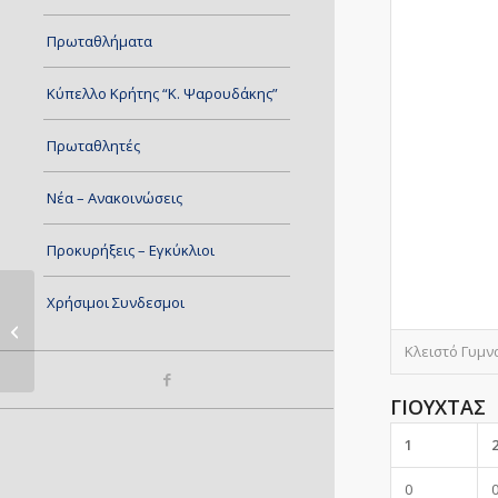
Πρωταθλήματα
Κύπελλο Κρήτης “Κ. Ψαρουδάκης”
Πρωταθλητές
Νέα – Ανακοινώσεις
Προκυρήξεις – Εγκύκλιοι
Χρήσιμοι Συνδεσμοι
Ο.Φ.Η. 2 – ΑΘΛ.Ε.Σ.Η. 2
Κλειστό Γυμν
ΓΙΟΥΧΤΑΣ
1
0