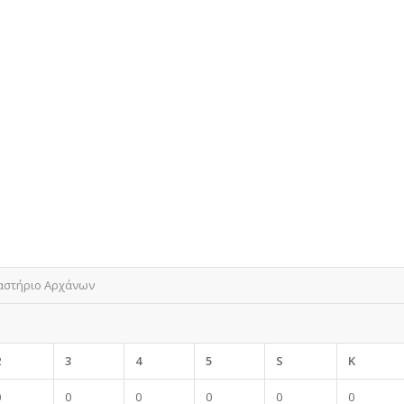
αστήριο Αρχάνων
2
3
4
5
S
K
0
0
0
0
0
0