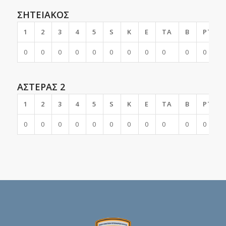
ΣΗΤΕΙΑΚΟΣ
1
2
3
4
5
S
K
E
TA
B
PTS
0
0
0
0
0
0
0
0
0
0
0
ΑΣΤΕΡΑΣ 2
1
2
3
4
5
S
K
E
TA
B
PTS
0
0
0
0
0
0
0
0
0
0
0