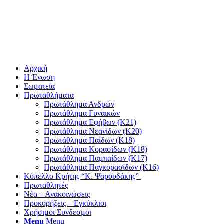
Αρχική
Η Ένωση
Σωματεία
Πρωταθλήματα
Πρωτάθλημα Ανδρών
Πρωτάθλημα Γυναικών
Πρωτάθλημα Εφήβων (Κ21)
Πρωτάθλημα Νεανίδων (Κ20)
Πρωτάθλημα Παίδων (Κ18)
Πρωτάθλημα Κορασίδων (Κ18)
Πρωτάθλημα Παμπαίδων (Κ17)
Πρωτάθλημα Παγκορασίδων (Κ16)
Κύπελλο Κρήτης “Κ. Ψαρουδάκης”
Πρωταθλητές
Νέα – Ανακοινώσεις
Προκυρήξεις – Εγκύκλιοι
Χρήσιμοι Συνδεσμοι
Menu
Menu