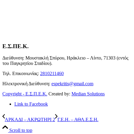
Ε.Σ.ΠΕ.Κ.
Διεύθυνση: Μουστακλή Σπύρου, Ηράκλειο – Λίντο, 71303 (εντός
του Παγκρητίου Σταδίου).
Τηλ. Επικοινωνίας:
2810211460
Ηλεκτρονική Διεύθυνση:
espekritis@gmail.com
Copyright - Ε.Σ.Π.Ε.Κ.
Created by:
Median Solutions
Link to Facebook
ΑΡΚΑΔΙ – ΑΚΡΩΤΗΡΙ 2
Γ.Ε.Η. – ΑΘΛ.Ε.Σ.Η.
Scroll to top