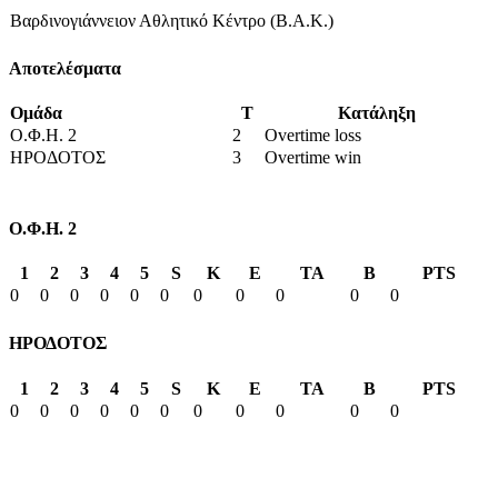
Βαρδινογιάννειον Αθλητικό Κέντρο (Β.Α.Κ.)
Αποτελέσματα
Ομάδα
T
Κατάληξη
Ο.Φ.Η. 2
2
Overtime loss
ΗΡΟΔΟΤΟΣ
3
Overtime win
Ο.Φ.Η. 2
1
2
3
4
5
S
K
E
TA
B
PTS
0
0
0
0
0
0
0
0
0
0
0
ΗΡΟΔΟΤΟΣ
1
2
3
4
5
S
K
E
TA
B
PTS
0
0
0
0
0
0
0
0
0
0
0