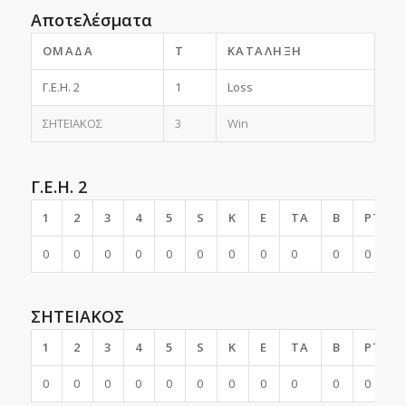
Αποτελέσματα
ΟΜΆΔΑ
T
ΚΑΤΆΛΗΞΗ
Γ.Ε.Η. 2
1
Loss
ΣΗΤΕΙΑΚΟΣ
3
Win
Γ.Ε.Η. 2
1
2
3
4
5
S
K
E
TA
B
PTS
0
0
0
0
0
0
0
0
0
0
0
ΣΗΤΕΙΑΚΟΣ
1
2
3
4
5
S
K
E
TA
B
PTS
0
0
0
0
0
0
0
0
0
0
0