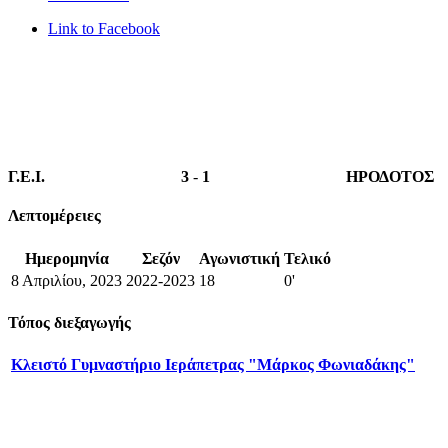
Link to Facebook
Γ.Ε.Ι.
3
-
1
ΗΡΟΔΟΤΟΣ
Λεπτομέρειες
Ημερομηνία
Σεζόν
Αγωνιστική
Τελικό
8 Απριλίου, 2023
2022-2023
18
0'
Τόπος διεξαγωγής
Κλειστό Γυμναστήριο Ιεράπετρας "Μάρκος Φωνιαδάκης"