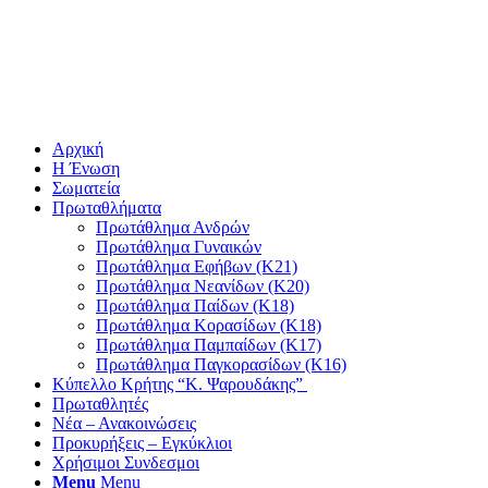
Αρχική
Η Ένωση
Σωματεία
Πρωταθλήματα
Πρωτάθλημα Ανδρών
Πρωτάθλημα Γυναικών
Πρωτάθλημα Εφήβων (Κ21)
Πρωτάθλημα Νεανίδων (Κ20)
Πρωτάθλημα Παίδων (Κ18)
Πρωτάθλημα Κορασίδων (Κ18)
Πρωτάθλημα Παμπαίδων (Κ17)
Πρωτάθλημα Παγκορασίδων (Κ16)
Κύπελλο Κρήτης “Κ. Ψαρουδάκης”
Πρωταθλητές
Νέα – Ανακοινώσεις
Προκυρήξεις – Εγκύκλιοι
Χρήσιμοι Συνδεσμοι
Menu
Menu