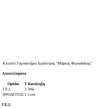
Κλειστό Γυμναστήριο Ιεράπετρας "Μάρκος Φωνιαδάκης"
Αποτελέσματα
Ομάδα
T
Κατάληξη
Γ.Ε.Ι.
3
Win
ΗΡΟΔΟΤΟΣ
1
Loss
Γ.Ε.Ι.