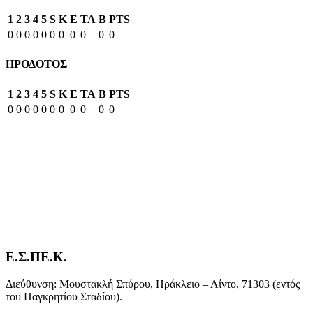
1
2
3
4
5
S
K
E
TA
B
PTS
0
0
0
0
0
0
0
0
0
0
0
ΗΡΟΔΟΤΟΣ
1
2
3
4
5
S
K
E
TA
B
PTS
0
0
0
0
0
0
0
0
0
0
0
Ε.Σ.ΠΕ.Κ.
Διεύθυνση: Μουστακλή Σπύρου, Ηράκλειο – Λίντο, 71303 (εντός
του Παγκρητίου Σταδίου).